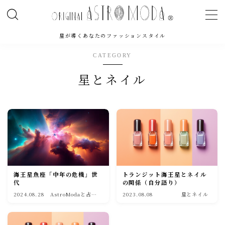
MENU
星が導くあなたのファッションスタイル
CATEGORY
アストロモーダとは
星とネイル
Books
著者紹介
Counseling
Salon
トランジット海王星とネイル
海王星魚座「中年の危機」世
の関係（自分語り）
代
2024.08.28
AstroModaと占星
2023.08.08
星とネイル
Staff
術