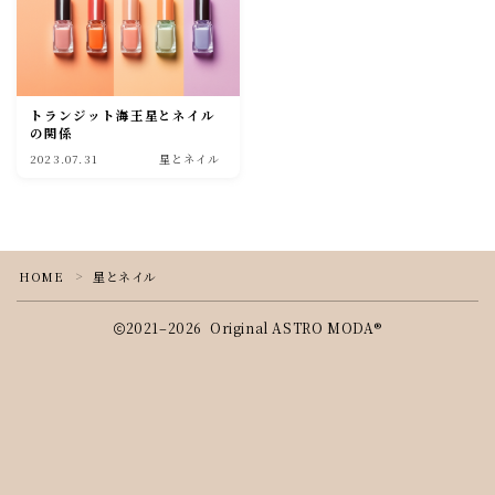
About us
BASE
トランジット海王星とネイル
プライバシーポリシー
の関係
2023.07.31
星とネイル
HOME
星とネイル
＞
2021–2026 Original ASTRO MODA®︎
Follow Me